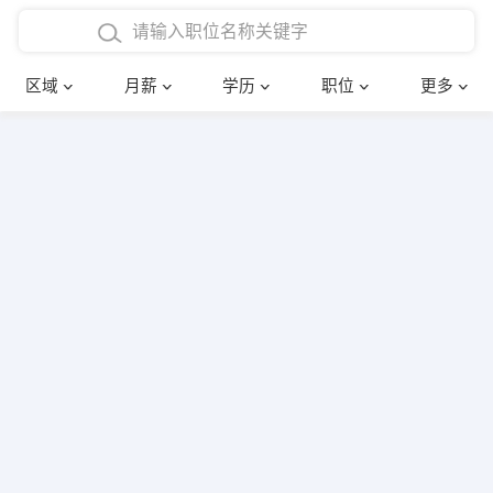
4000-5000元
本科
行政后勤
建筑装潢
确定
区域
月薪
学历
职位
更多
5000-8000元
硕士
销售岗位
教师
8000-12000元
博士
文员
护士
12000-20000元
财务会计
传单派发
其他
超市零售
促销导购
网络IT
保健按摩
快递员
前台接待
收银员
技术员/工程师
水电/机修
部门经理